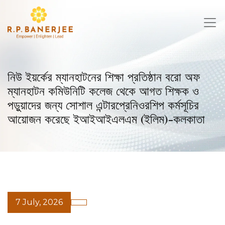
Skip
to
content
নিউ ইয়র্কের ম্যানহাটনের শিক্ষা প্রতিষ্ঠান বরো অফ
ম্যানহাটন কমিউনিটি কলেজ থেকে আগত শিক্ষক ও
পড়ুয়াদের জন্য সোশাল এন্টারপ্রেনিওরশিপ কর্মসূচির
আয়োজন করেছে ইআইআইএলএম (ইলিম)-কলকাতা
7 July, 2026