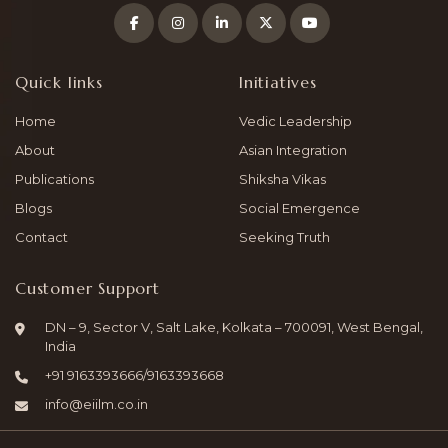
Quick links
Initiatives
Home
Vedic Leadership
About
Asian Integration
Publications
Shiksha Vikas
Blogs
Social Emergence
Contact
Seeking Truth
Customer Support
DN – 9, Sector V, Salt Lake, Kolkata – 700091, West Bengal,
India
+91
9163393666
/
9163393668
info@eiilm.co.in