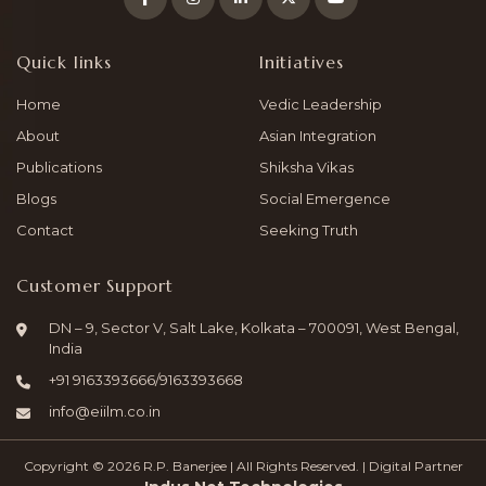
Quick links
Initiatives
Home
Vedic Leadership
About
Asian Integration
Publications
Shiksha Vikas
Blogs
Social Emergence
Contact
Seeking Truth
Customer Support
DN – 9, Sector V, Salt Lake, Kolkata – 700091, West Bengal,
India
+91
9163393666
/
9163393668
info@eiilm.co.in
Copyright © 2026 R.P. Banerjee | All Rights Reserved. | Digital Partner